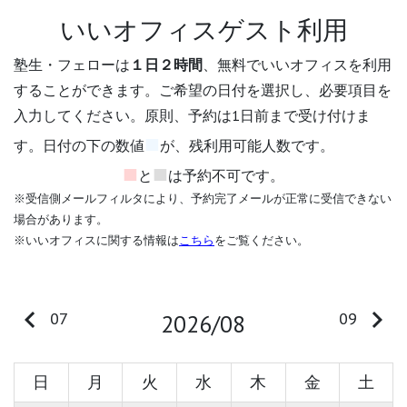
いいオフィスゲスト利用
塾生・フェローは
１日２時間
、無料でいいオフィスを利用
することができます。ご希望の日付を選択し、必要項目を
入力してください。原則、予約は1日前まで受け付けま
■
す。日付の下の数値
が、残利用可能人数です。
■
■
と
は予約不可です。
※受信側メールフィルタにより、予約完了メールが正常に受信できない
場合があります。
※いいオフィスに関する情報は
こちら
をご覧ください。
keyboard_arrow_left
keyboard_arrow_right
07
09
2026/08
日
月
火
水
木
金
土