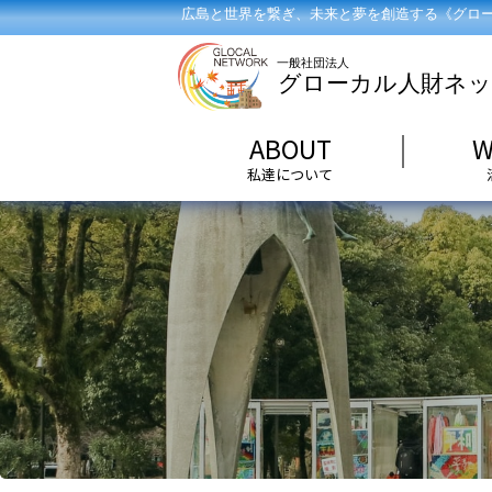
広島と世界を繋ぎ、未来と夢を創造する《グロ
ABOUT
W