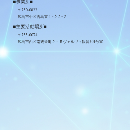
■事業所■
〒730-0822
広島市中区吉島東１−２２−２
■主要活動場所■
〒733-0034
広島市西区南観音町２－５ヴェルヴィ観音301号室